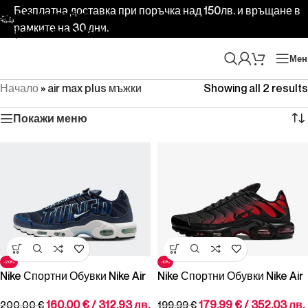
Безплатна доставка при поръчка над 150лв. и връщане в
Skip to navigation
рамките на 30 дни.
Skip to main content
Ме
Начало
»
air max plus мъжки
Showing all 2 results
Покажи меню
-20%
-10%
Nike Спортни Обувки Nike Air
Nike Спортни Обувки Nike Air
Max Plus
Max Plus
160.00
€
/ 312.93 лв.
179.99
€
/ 352.03 лв.
200.00
€
199.99
€