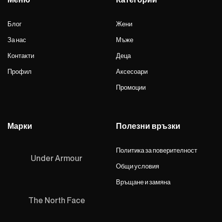
Блог
Жени
За нас
Мъже
Контакти
Деца
Профил
Аксесоари
Промоции
Марки
Полезни връзки
Политика за поверителност
Under Armour
Общи условия
Връщане и замяна
The North Face