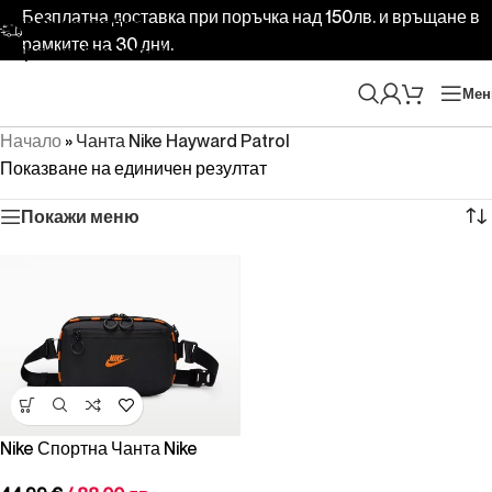
Безплатна доставка при поръчка над 150лв. и връщане в
Skip to navigation
рамките на 30 дни.
Skip to main content
Ме
Начало
»
Чанта Nike Hayward Patrol
Показване на единичен резултат
Покажи меню
Nike Спортна Чанта Nike
Hayward Patrol