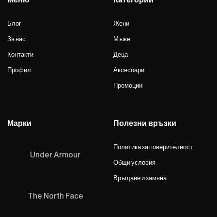
Блог
Жени
За нас
Мъже
Контакти
Деца
Профил
Аксесоари
Промоции
Марки
Полезни връзки
Политика за поверителност
Under Armour
Общи условия
Връщане и замяна
The North Face