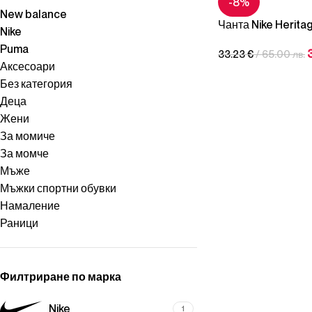
-8%
New balance
Чанта Nike Herit
Nike
(Small,1L)
Puma
33.23
€
/ 65.00 лв.
Аксесоари
Без категория
Деца
Жени
За момиче
За момче
Мъже
Мъжки спортни обувки
Намаление
Раници
Филтриране по марка
Nike
1