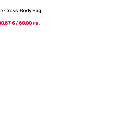
age Cross-Body Bag
30.67
€
/ 60.00 лв.