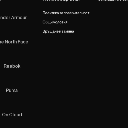
Политика за поверителност
nder Armour
Общи условия
Връщане и замяна
he North Face
Reebok
Puma
On Cloud