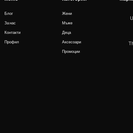
Блог
Жени
U
За нас
Мъже
Контакти
Деца
Профил
Аксесоари
T
Промоции