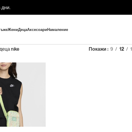
 дни.
ъже
Жени
Деца
Аксесоари
Намаление
деца nike
Покажи
9
12