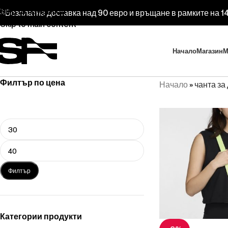
Skip to navigation
Безплатна доставка над 90 евро и връщане в рамките на 14
Skip to main content
Начало
Магазин
М
Филтър по цена
Начало
»
чанта за 
Филтър
Категории продукти