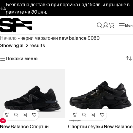
Безплатна доставка при поръчка над 150лв. и връщане в
Skip to navigation
рамките на 30 дни.
Skip to main content
Ме
Начало
»
черни маратонки new balance 9060
Showing all 2 results
Покажи меню
-6%
Разпродадено
New Balance Спортни
Спортни обувки New Balance
Обувки NB U9060ZGE
9060IMA