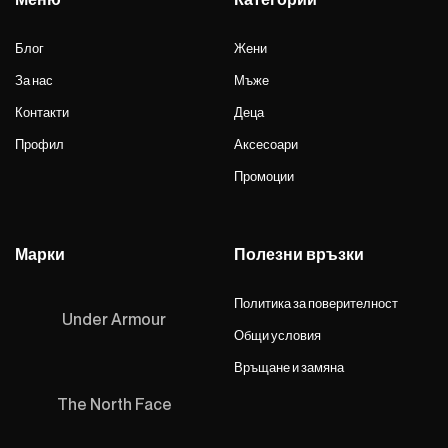
Блог
Жени
За нас
Мъже
Контакти
Деца
Профил
Аксесоари
Промоции
Марки
Полезни връзки
Политика за поверителност
Under Armour
Общи условия
Връщане и замяна
The North Face