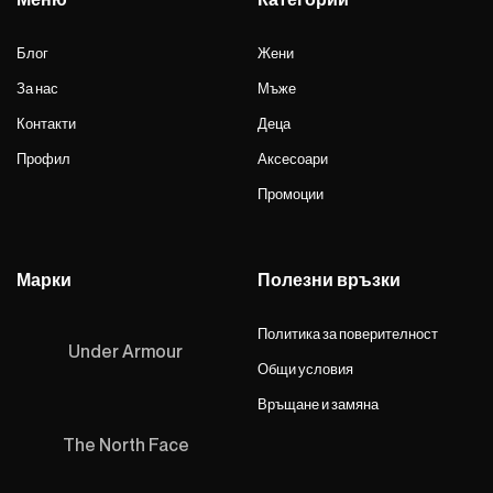
Блог
Жени
За нас
Мъже
Контакти
Деца
Профил
Аксесоари
Промоции
Марки
Полезни връзки
Политика за поверителност
Under Armour
Общи условия
Връщане и замяна
The North Face