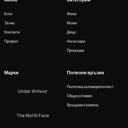
Блог
Жени
За нас
Мъже
Контакти
Деца
Профил
Аксесоари
Промоции
Марки
Полезни връзки
Политика за поверителност
Under Armour
Общи условия
Връщане и замяна
The North Face