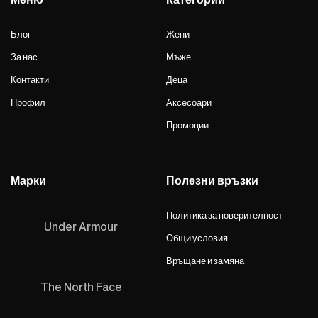
Блог
Жени
За нас
Мъже
Контакти
Деца
Профил
Аксесоари
Промоции
Марки
Полезни връзки
Политика за поверителност
Under Armour
Общи условия
Връщане и замяна
The North Face