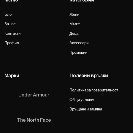
Блог
Жени
За нас
Мъже
Контакти
Деца
Профил
Аксесоари
Промоции
Марки
Полезни връзки
Политика за поверителност
Under Armour
Общи условия
Връщане и замяна
The North Face