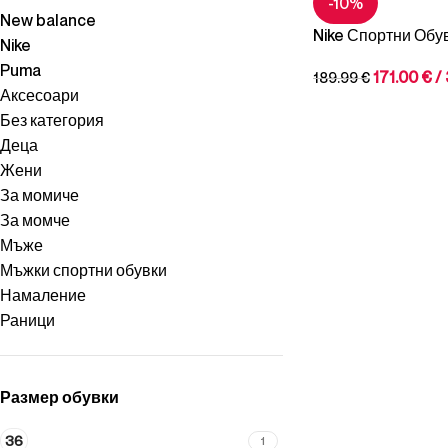
-10%
New balance
Nike Спортни Обув
Nike
Puma
171.00
€
/
189.99
€
Аксесоари
Без категория
Деца
Жени
За момиче
За момче
Мъже
Мъжки спортни обувки
Намаление
Раници
Размер обувки
36
1