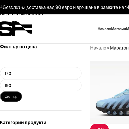
Skip to navigation
Безплатна доставка над 90 евро и връщане в рамките на 14
Skip to main content
Начало
Магазин
М
Филтър по цена
Начало
»
Маратон
Филтър
Категории продукти