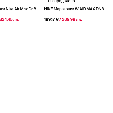
Разпродадено
ки Nike Air Max Dn8
NIKE Маратонки W AIR MAX DN8
 334.45 лв.
189.17
€
/ 369.98 лв.