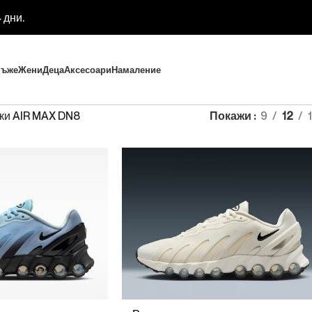
 дни.
ъже
Жени
Деца
Аксесоари
Намаление
ки AIR MAX DN8
Покажи
9
12