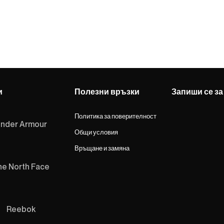
и
Полезни връзки
Запиши се за
Политика за поверителност
nder Armour
Общи условия
Връщане и замяна
he North Face
Reebok