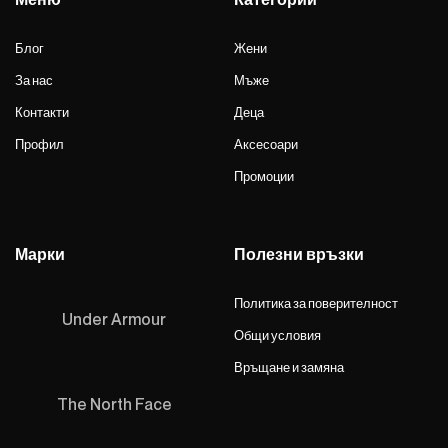
Блог
Жени
За нас
Мъже
Контакти
Деца
Профил
Аксесоари
Промоции
Марки
Полезни връзки
Политика за поверителност
Under Armour
Общи условия
Връщане и замяна
The North Face