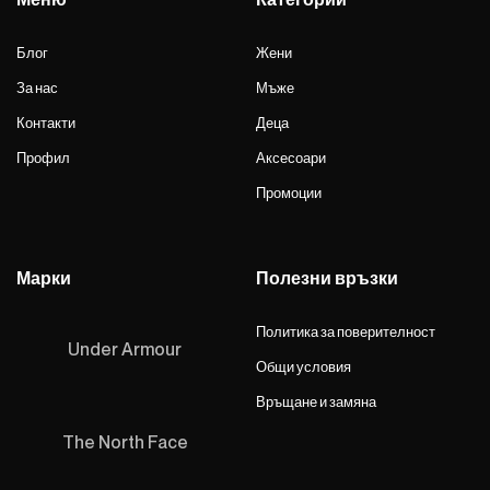
Блог
Жени
За нас
Мъже
Контакти
Деца
Профил
Аксесоари
Промоции
Марки
Полезни връзки
Политика за поверителност
Under Armour
Общи условия
Връщане и замяна
The North Face