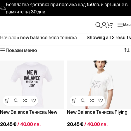
Безплатна доставка при поръчка над 150лв. и връщане в
Skip to navigation
рамките на 30 дни.
Skip to main content
Ме
Начало
»
new balance бяла тениска
Showing all 2 results
Покажи меню
New Balance Тениска New
New Balance Тениска Flying
Balance Stamp T-Shirt White
NB T-Shirt White
20.45
€
/ 40.00 лв.
20.45
€
/ 40.00 лв.