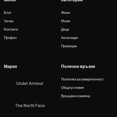
Блог
Жени
За нас
Мъже
Контакти
Деца
Профил
Аксесоари
Промоции
Марки
Полезни връзки
Политика за поверителност
Under Armour
Общи условия
Връщане и замяна
The North Face