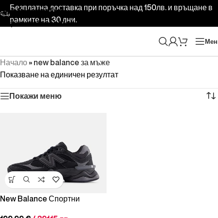
Безплатна доставка при поръчка над 150лв. и връщане в
Skip to navigation
рамките на 30 дни.
Skip to main content
Ме
Начало
»
new balance за мъже
Показване на единичен резултат
Покажи меню
New Balance Спортни
Обувки NB 9060