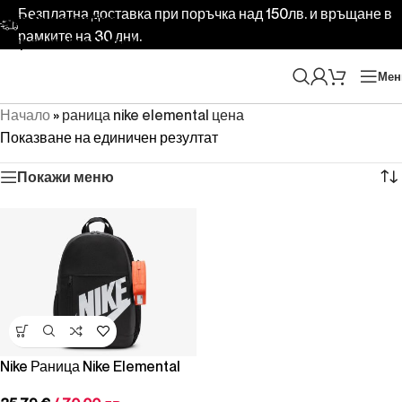
Безплатна доставка при поръчка над 150лв. и връщане в
Skip to navigation
рамките на 30 дни.
Skip to main content
Ме
Начало
»
раница nike elemental цена
Показване на единичен резултат
Покажи меню
Nike Раница Nike Elemental
Black