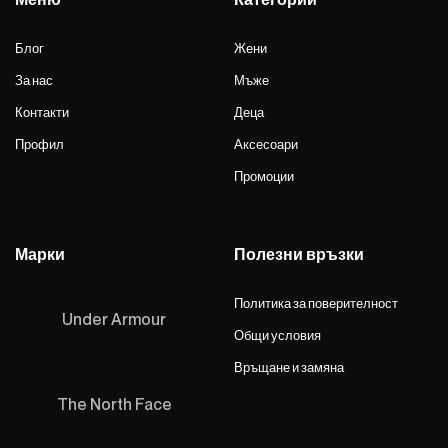
Блог
Жени
За нас
Мъже
Контакти
Деца
Профил
Аксесоари
Промоции
Марки
Полезни връзки
Политика за поверителност
Under Armour
Общи условия
Връщане и замяна
The North Face