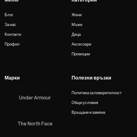
Блог
Жени
За нас
Мъже
Контакти
Деца
Профил
Аксесоари
Промоции
Марки
Полезни връзки
Политика за поверителност
Under Armour
Общи условия
Връщане и замяна
The North Face