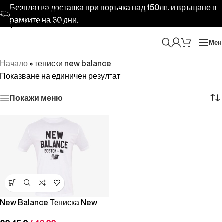
Безплатна доставка при поръчка над 150лв. и връщане в
Skip to navigation
рамките на 30 дни.
Skip to main content
Ме
Начало
»
тениски new balance
Показване на единичен резултат
Покажи меню
New Balance Тениска New
Balance Stamp T-Shirt White