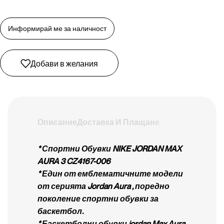
Добави в желания
Описание
Доставка И Плащане
* Спортни Обувки NIKE JORDAN MAX
AURA 3 CZ4167-006
* Един от емблематичните модели
от серията Jordan Aura , поредно
поколение спортни обувки за
баскетбол.
* Баскетболни обувки jordan Max Aura