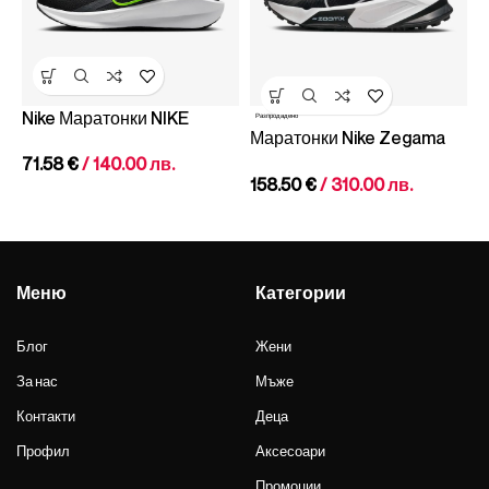
Nike Маратонки NIKE
Разпродадено
-
Маратонки Nike Zegama
DOWNSHIFTER 13
С
Trail
71.58
€
/ 140.00 лв.
S
158.50
€
/ 310.00 лв.
M
8
Меню
Категории
Блог
Жени
За нас
Мъже
Контакти
Деца
Профил
Аксесоари
Промоции