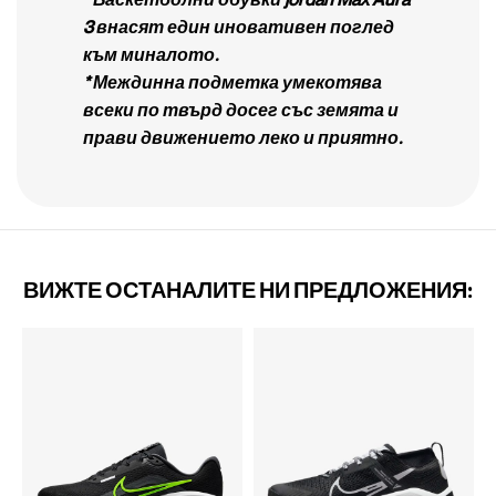
3 внасят един иновативен поглед
към миналото.
* Междинна подметка умекотява
всеки по твърд досег със земята и
прави движението леко и приятно.
ВИЖТЕ ОСТАНАЛИТЕ НИ ПРЕДЛОЖЕНИЯ: