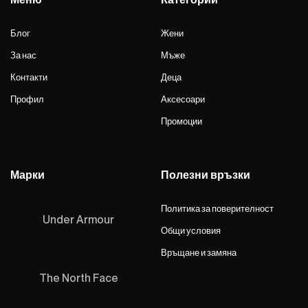
Блог
Жени
За нас
Мъже
Контакти
Деца
Профил
Аксесоари
Промоции
Марки
Полезни връзки
Политика за поверителност
Under Armour
Общи условия
Връщане и замяна
The North Face