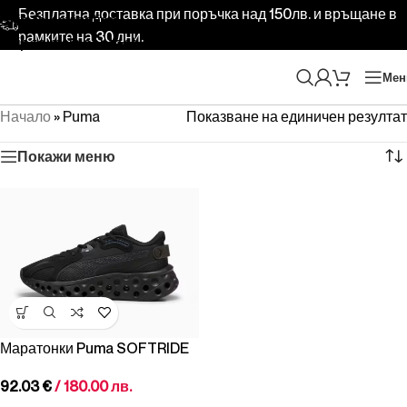
Безплатна доставка при поръчка над 150лв. и връщане в
Skip to navigation
рамките на 30 дни.
Skip to main content
Ме
Начало
»
Puma
Показване на единичен резултат
Покажи меню
Маратонки Puma SOFTRIDE
Frequence
92.03
€
/ 180.00 лв.