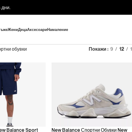
 дни.
ъже
Жени
Деца
Аксесоари
Намаление
ортни обувки
Покажи
9
12
ew Balance Sport
New Balance Спортни Обувки New