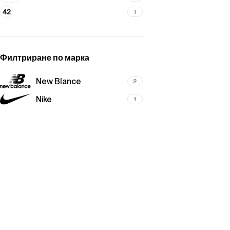
42
1
Филтриране по марка
New Blance
2
Nike
1