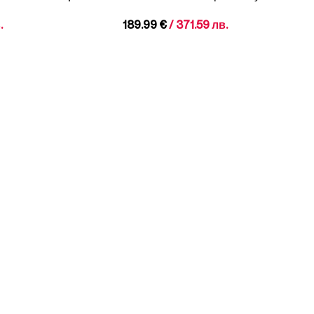
Balance U90601KA
.
189.99
€
/ 371.59 лв.