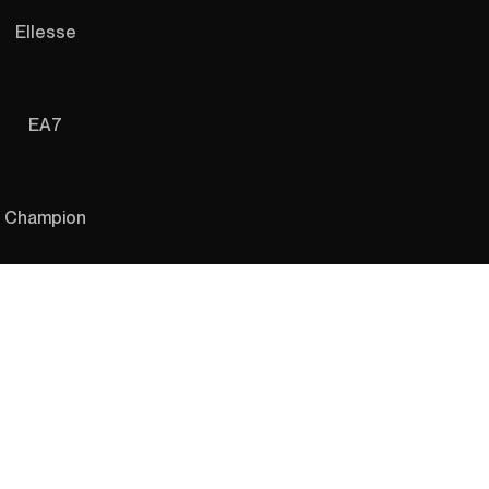
Ellesse
EA7
Champion
Adidas
4F