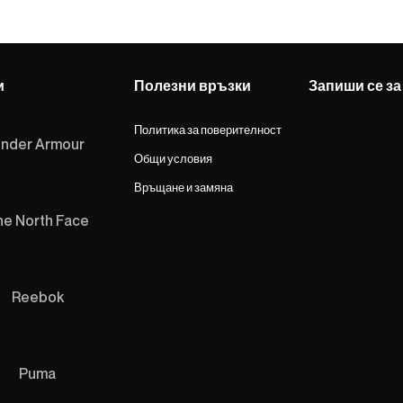
и
Полезни връзки
Запиши се за
Политика за поверителност
nder Armour
Общи условия
Връщане и замяна
he North Face
Reebok
Puma