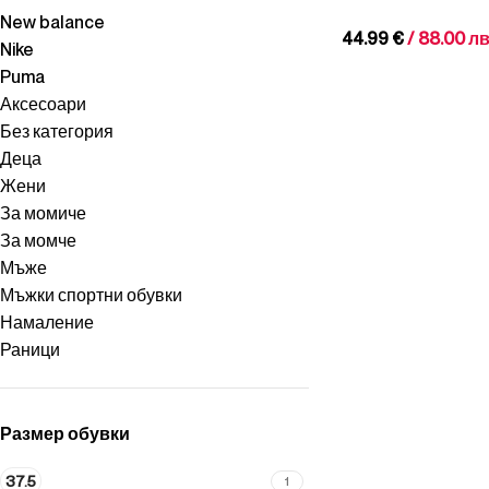
Essentials
New balance
44.99
€
/ 88.00 лв
Nike
Puma
Аксесоари
Без категория
Деца
Жени
За момиче
За момче
Мъже
Мъжки спортни обувки
Намаление
Раници
Размер обувки
37.5
1