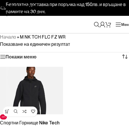
Безплатна доставка при поръчка над 150лв. и връщане в
Skip to navigation
рамките на 30 дни.
Skip to main content
Ме
Начало
»
M NK TCH FLC FZ WR
Показване на единичен резултат
Покажи меню
-12%
Спортни Горнище Nike Tech
Fleece Black/Black