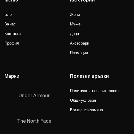
Блог
Жени
За нас
Мъже
Контакти
Деца
Профил
Аксесоари
Промоции
Марки
Полезни връзки
Политика за поверителност
Under Armour
Общи условия
Връщане и замяна
The North Face