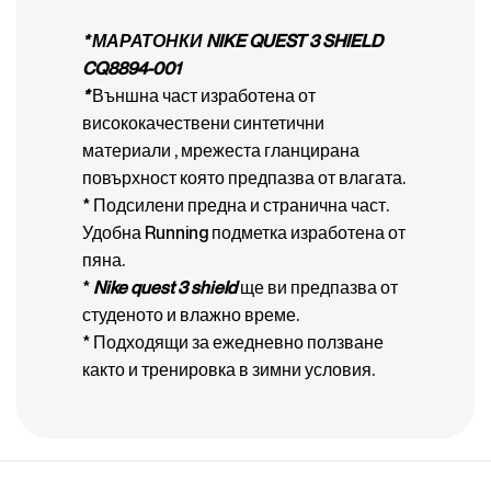
* МАРАТОНКИ NIKE QUEST 3 SHIELD
CQ8894-001
*
Външна част изработена от
висококачествени синтетични
материали , мрежеста гланцирана
повърхност която предпазва от влагата.
* Подсилени предна и странична част.
Удобна Running подметка изработена от
пяна.
*
Nike quest 3 shield
ще ви предпазва от
студеното и влажно време.
* Подходящи за ежедневно ползване
както и тренировка в зимни условия.