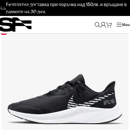
Безплатна доставка при поръчка над 150лв. и връщане в
Skip to navigation
рамките на 30 дни.
Skip to main content
Ме
-20%