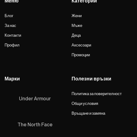
Меню
Категории
Блог
Жени
За нас
Мъже
Контакти
Деца
Профил
Аксесоари
Промоции
Марки
Полезни връзки
Политика за поверителност
Under Armour
Общи условия
Връщане и замяна
The North Face