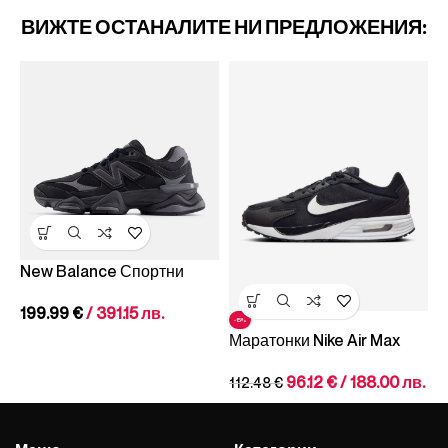
ВИЖТЕ ОСТАНАЛИТЕ НИ ПРЕДЛОЖЕНИЯ:
-
Р
М
T
New Balance Спортни
1
Обувки NB 9060
/
199.99
€
/ 391.15 лв.
-15%
Маратонки Nike Air Max
Solo Se
96.12
€
/ 188.00 лв.
112.48
€