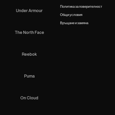
Политика за поверителност
Under Armour
Общи условия
Връщане и замяна
The North Face
Reebok
Puma
On Cloud