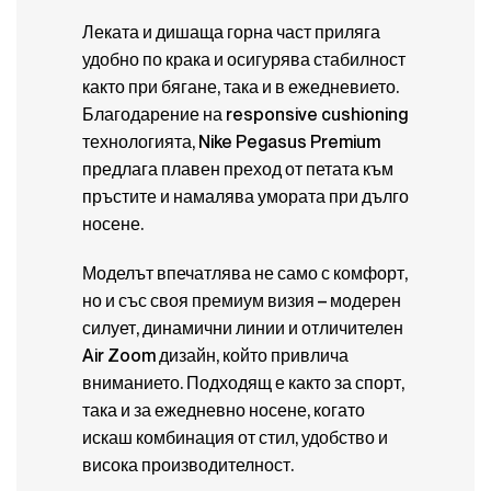
Леката и дишаща горна част приляга
удобно по крака и осигурява стабилност
както при бягане, така и в ежедневието.
Благодарение на responsive cushioning
технологията, Nike Pegasus Premium
предлага плавен преход от петата към
пръстите и намалява умората при дълго
носене.
Моделът впечатлява не само с комфорт,
но и със своя премиум визия – модерен
силует, динамични линии и отличителен
Air Zoom дизайн, който привлича
вниманието. Подходящ е както за спорт,
така и за ежедневно носене, когато
искаш комбинация от стил, удобство и
висока производителност.