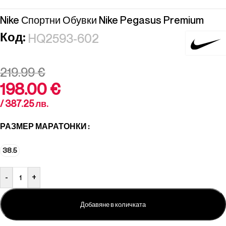
Nike Спортни Обувки Nike Pegasus Premium
Код:
HQ2593-602
219.99
€
198.00
€
/ 387.25 лв.
РАЗМЕР МАРАТОНКИ
38.5
-
+
Добавяне в количката