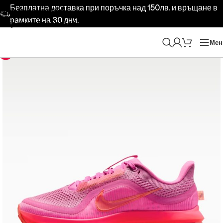
Безплатна доставка при поръчка над 150лв. и връщане в
Skip to navigation
рамките на 30 дни.
Skip to main content
Ме
-10%