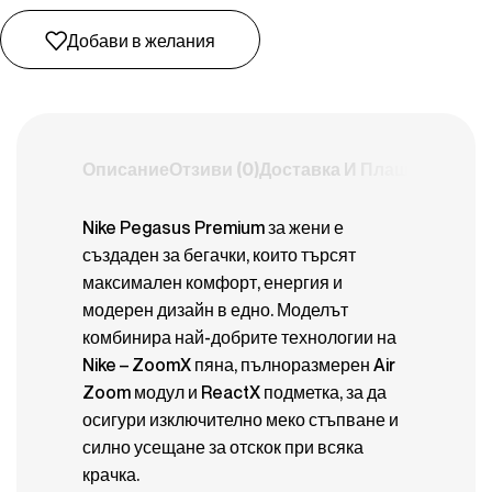
Добави в желания
Описание
Отзиви (0)
Доставка И Плащане
Nike Pegasus Premium за жени е
създаден за бегачки, които търсят
максимален комфорт, енергия и
модерен дизайн в едно. Моделът
комбинира най-добрите технологии на
Nike – ZoomX пяна, пълноразмерен Air
Zoom модул и ReactX подметка, за да
осигури изключително меко стъпване и
силно усещане за отскок при всяка
крачка.