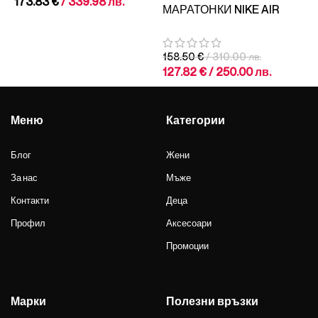
173.83
€
/ 339.98 лв.
МАРАТОНКИ NIKE AIR
MAX 2021 Black/Mystic
Red/Cosmic Clay/White
158.50
€
/ 310.00 лв.
127.82
€
/ 250.00 лв.
Меню
Категории
Блог
Жени
За нас
Мъже
Контакти
Деца
Профил
Аксесоари
Промоции
Марки
Полезни връзки