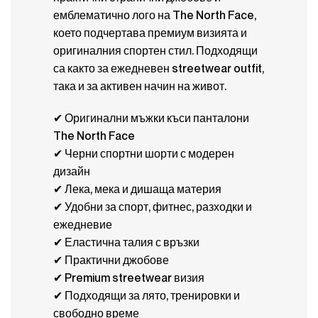
емблематично лого на The North Face,
което подчертава премиум визията и
оригиналния спортен стил. Подходящи
са както за ежедневен streetwear outfit,
така и за активен начин на живот.
✔ Оригинални мъжки къси панталони
The North Face
✔ Черни спортни шорти с модерен
дизайн
✔ Лека, мека и дишаща материя
✔ Удобни за спорт, фитнес, разходки и
ежедневие
✔ Еластична талия с връзки
✔ Практични джобове
✔ Premium streetwear визия
✔ Подходящи за лято, тренировки и
свободно време