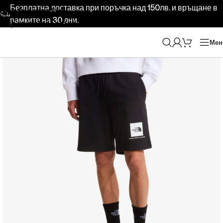
Безплатна доставка при поръчка над 150лв. и връщане в
Skip to navigation
рамките на 30 дни.
Skip to main content
Ме