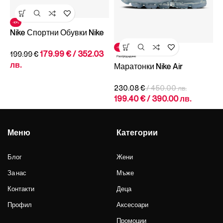
-10%
Nike Спортни Обувки Nike
Air Max Plus
-13%
Р
179.99
€
/ 352.03
199.99
€
М
Разпродадено
лв.
Маратонки Nike Air
P
VaporMax Plus
1
230.08
€
/ 450.00 лв.
199.40
€
/ 390.00 лв.
Меню
Категории
Блог
Жени
За нас
Мъже
Контакти
Деца
Профил
Аксесоари
Промоции