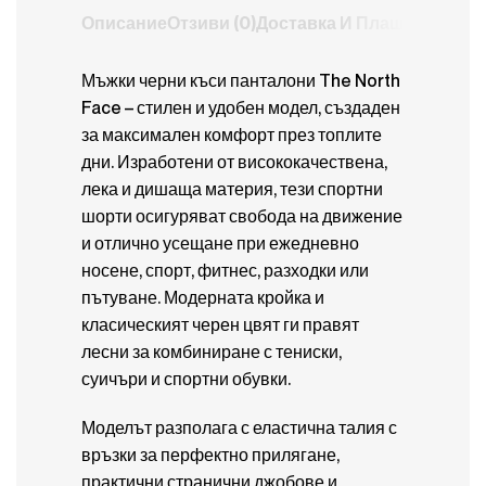
Описание
Отзиви (0)
Доставка И Плащане
Мъжки черни къси панталони The North
Face – стилен и удобен модел, създаден
за максимален комфорт през топлите
дни. Изработени от висококачествена,
лека и дишаща материя, тези спортни
шорти осигуряват свобода на движение
и отлично усещане при ежедневно
носене, спорт, фитнес, разходки или
пътуване. Модерната кройка и
класическият черен цвят ги правят
лесни за комбиниране с тениски,
суичъри и спортни обувки.
Моделът разполага с еластична талия с
връзки за перфектно прилягане,
практични странични джобове и