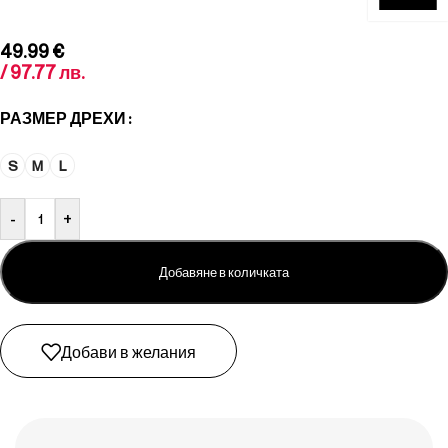
49.99
€
/ 97.77 лв.
РАЗМЕР ДРЕХИ
S
M
L
-
+
Добавяне в количката
Добави в желания