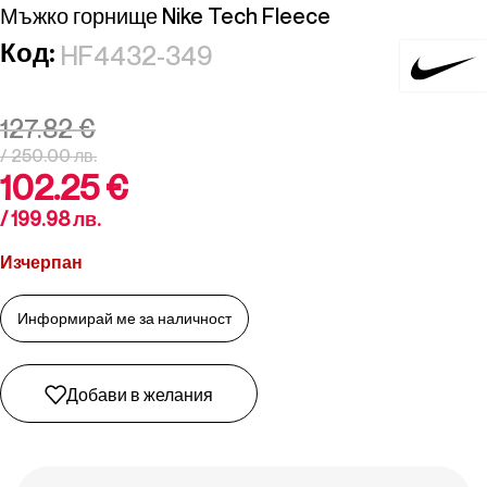
Мъжко горнище Nike Tech Fleece
Код:
HF4432-349
127.82
€
/ 250.00 лв.
102.25
€
/ 199.98 лв.
Изчерпан
Добави в желания