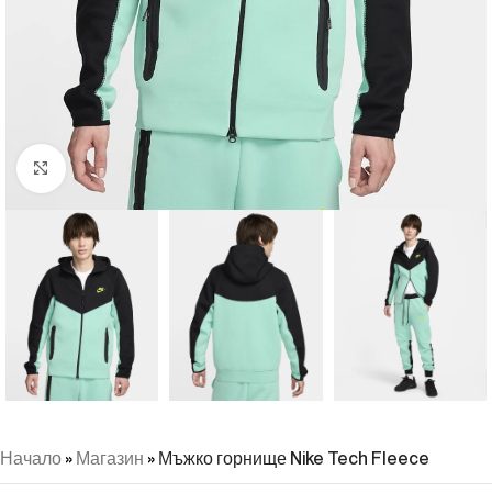
Натиснете, за да увеличите
Начало
»
Магазин
»
Мъжко горнище Nike Tech Fleece