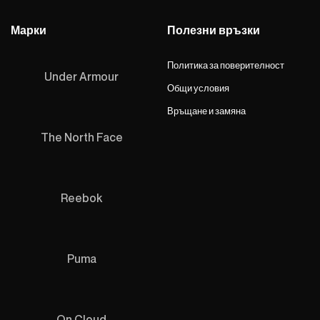
Марки
Полезни връзки
Политика за поверителност
Under Armour
Общи условия
Връщане и замяна
The North Face
Reebok
Puma
On Cloud