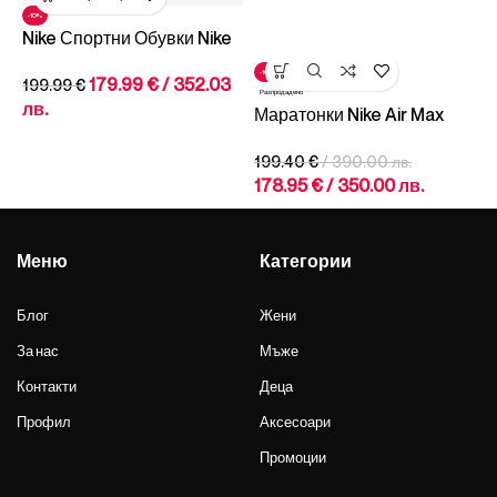
-10%
Nike Спортни Обувки Nike
Air Max Plus
-10%
-
179.99
€
/ 352.03
199.99
€
Разпродадено
Р
лв.
Маратонки Nike Air Max
М
Plus 3 Leather
M
199.40
€
/ 390.00 лв.
2
178.95
€
/ 350.00 лв.
1
Меню
Категории
Блог
Жени
За нас
Мъже
Контакти
Деца
Профил
Аксесоари
Промоции