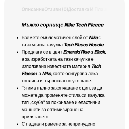
Описание
Отзиви (0)
Доставка И Плащане
Мъжко горнище Nike Tech Fleece
Вземете емблематичен слой от
Nike
с
тази мъжка качулка
Tech Fleece Hoodie
.
Предлага се в цвят
Emerald Rise и Black,
а за изработката на тази качулка е
използвана известната материя
Tech
Fleece
на
Nike
, която осигурява лека
топлина и първокласно усещане.
Тя има пълно закопчаване с цип, за да
можете да променяте стила си, качулка
тип „скуба“ за покриване и еластични
маншети за оптимизиране на
прилягането.
С паднали рамене за непринудено