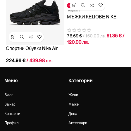
Р
-20%
М
Разпродадено
P
МЪЖКИ КЕЦОВЕ NIKE
Blazer LOW LE
5
White/White/White
61.35
€
/
76.69
€
/ 150.00 лв.
120.00 лв.
Спортни Обувки Nike Air
VaporMax Plus
224.96
€
/ 439.98 лв.
Black/Black/Dark Grey
Меню
Категории
Блог
Жени
За нас
Мъже
Контакти
Деца
Профил
Аксесоари