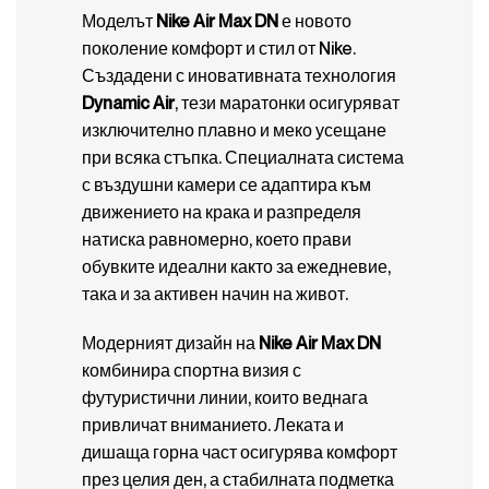
Моделът
Nike Air Max DN
е новото
поколение комфорт и стил от
Nike
.
Създадени с иновативната технология
Dynamic Air
, тези маратонки осигуряват
изключително плавно и меко усещане
при всяка стъпка. Специалната система
с въздушни камери се адаптира към
движението на крака и разпределя
натиска равномерно, което прави
обувките идеални както за ежедневие,
така и за активен начин на живот.
Модерният дизайн на
Nike Air Max DN
комбинира спортна визия с
футуристични линии, които веднага
привличат вниманието. Леката и
дишаща горна част осигурява комфорт
през целия ден, а стабилната подметка